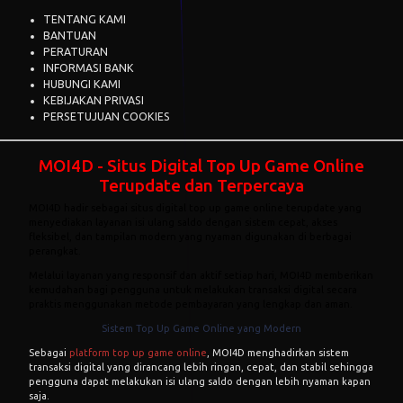
TENTANG KAMI
BANTUAN
PERATURAN
INFORMASI BANK
HUBUNGI KAMI
KEBIJAKAN PRIVASI
PERSETUJUAN COOKIES
MOI4D - Situs Digital Top Up Game Online
Terupdate dan Terpercaya
MOI4D
hadir sebagai situs digital top up game online terupdate yang
menyediakan layanan isi ulang saldo dengan sistem cepat, akses
fleksibel, dan tampilan modern yang nyaman digunakan di berbagai
perangkat.
Melalui layanan yang responsif dan aktif setiap hari,
MOI4D
memberikan
kemudahan bagi pengguna untuk melakukan transaksi digital secara
praktis menggunakan metode pembayaran yang lengkap dan aman.
Sistem Top Up Game Online yang Modern
Sebagai
platform top up game online
,
MOI4D
menghadirkan sistem
transaksi digital yang dirancang lebih ringan, cepat, dan stabil sehingga
pengguna dapat melakukan isi ulang saldo dengan lebih nyaman kapan
saja.