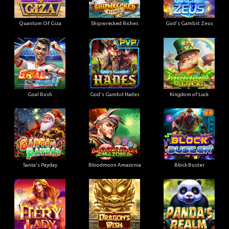
Quantum Of Giza
Shipwrecked Riches
God's Gambit: Zeus
Goal Rush
God's Gambit Hades
Kingdom of Luck
Santa's Payday
Bloodmoon Amazonia
Block Buster