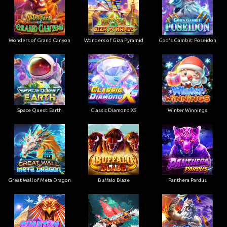
Wonders of Grand Canyon
Wonders of Giza Pyramid
God's Gambit: Poseidon
Space Quest: Earth
Classic Diamond X5
Winter Winnings
Great Wall of Meta Dragon
Buffalo Blaze
Panthera Pardus