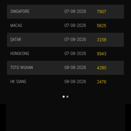
TOTOMACAU 1900
07-08-2026
6303
TOTOMACAU 2200
07-08-2026
9178