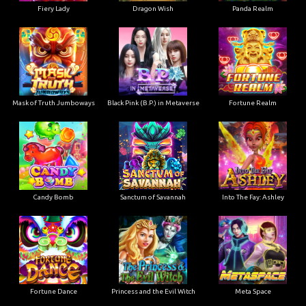
Fiery Lady
Dragon Wish
Panda Realm
Mask of Truth Jumboways
Black Pink (B.P.) in Metaverse
Fortune Realm
Candy Bomb
Sanctum of Savannah
Into The Fay: Ashley
Fortune Dance
Princess and the Evil Witch
Meta Space