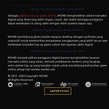
menggunakan metode pembayaran yang lengkap dan aman.
Sistem Top Up Game Online yang Modern
Sebagai
platform top up game online
,
MOI4D
menghadirkan sistem transaksi
digital yang dirancang lebih ringan, cepat, dan stabil sehingga pengguna
dapat melakukan isi ulang saldo dengan lebih nyaman kapan saja.
Layanan Digital dengan Akses Fleksibel
MOI4D
mendukung akses mobile maupun desktop dengan performa yang
responsif untuk memberikan pengalaman penggunaan yang lebih lancar saat
melakukan transaksi top up game online dan layanan saldo digital.
Platform Transaksi Online Cepat dan Aman
MOI4D menjadi pilihan pengguna digital karena menghadirkan layanan
transaksi online yang aman, metode pembayaran modern yang lengkap,
serta sistem top up yang berjalan cepat untuk mendukung kebutuhan game
online setiap hari melalui
moi4d.com
.
© 2015 - 2026 Copyright MOI4D.
All Rights Reserved.
LAPOR PUSAT