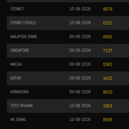
SYDNEY
10-08-2026
9079
SYDNEY POOLS
10-08-2026
0332
MALAYSIA SIANG
09-08-2026
0692
SINGAPORE
09-08-2026
7137
MACAU
09-08-2026
5562
QATAR
09-08-2026
3415
HONGKONG
09-08-2026
8620
TOTO WUHAN
10-08-2026
2903
HK SIANG
10-08-2026
8556