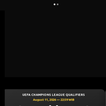
S
UEFA CHAMPIONS LEAGUE QUALIFIERS
August 11, 2026 — 22:00 WIB