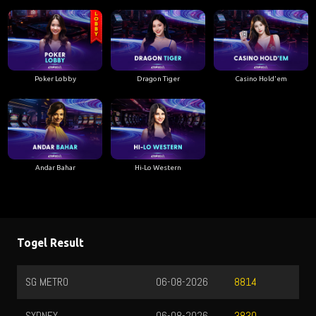
Poker Lobby
Dragon Tiger
Casino Hold'em
Andar Bahar
Hi-Lo Western
Togel Result
TRO
06-08-2026
MALAYSIA
8814
Y
06-08-2026
TOTOMACAU 0