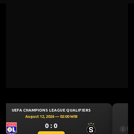
UEFA CHAMPIONS LEAGUE QUALIFIERS
August 12, 2026 — 01:30 WIB
0 : 0
Previous
Next