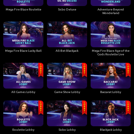
Mega Fire Blaze Roulette
Sicbo Deluxe
Adventure Beyond
Wonderland
Mega Fire Blaze Lucky Ball
All-Bet Blackjack
Mega Fire Blaze Age of the
Gods Roulette Live
All Games Lobby
Game Show Lobby
Baccarat Lobby
Roulette Lobby
Sicbo Lobby
Blackjack Lobby