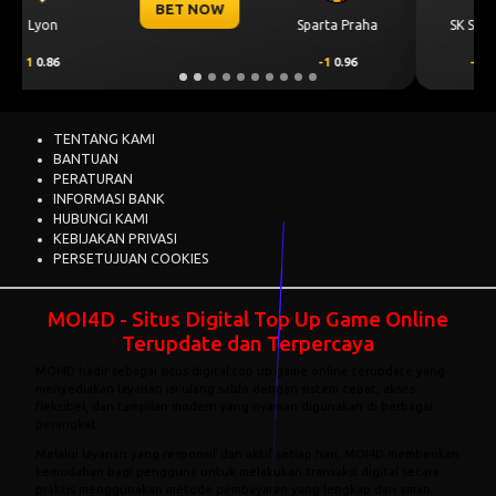
BET NOW
SK Sturm Graz
Fenerbahce
-0.5
0.95
0.5
0.87
TENTANG KAMI
BANTUAN
PERATURAN
INFORMASI BANK
HUBUNGI KAMI
KEBIJAKAN PRIVASI
PERSETUJUAN COOKIES
MOI4D - Situs Digital Top Up Game Online
Terupdate dan Terpercaya
MOI4D
hadir sebagai situs digital top up game online terupdate yang
menyediakan layanan isi ulang saldo dengan sistem cepat, akses
fleksibel, dan tampilan modern yang nyaman digunakan di berbagai
perangkat.
Melalui layanan yang responsif dan aktif setiap hari,
MOI4D
memberikan
kemudahan bagi pengguna untuk melakukan transaksi digital secara
praktis menggunakan metode pembayaran yang lengkap dan aman.