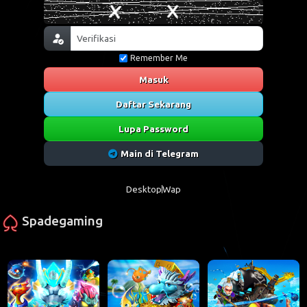
Remember Me
Masuk
Daftar Sekarang
Lupa Password
Main di Telegram
Desktop
Wap
Spadegaming