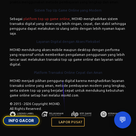
praktis menggunakan metode pembayaran yang lengkap dan aman.
Sistem Top Up Game Online yang Modern
Sebagai
platform top up game online
,
MOI4D
menghadirkan sistem
transaksi digital yang dirancang lebih ringan, cepat, dan stabil sehingga
pengguna dapat melakukan isi ulang saldo dengan lebih nyaman kapan
saja.
Layanan Digital dengan Akses Fleksibel
MOI4D
mendukung akses mobile maupun desktop dengan performa
yang responsif untuk memberikan pengalaman penggunaan yang lebih
lancar saat melakukan transaksi top up game online dan layanan saldo
digital.
Platform Transaksi Online Cepat dan Aman
MOI4D menjadi pilihan pengguna digital karena menghadirkan layanan
transaksi online yang aman, metode pembayaran modern yang lengkap,
serta sistem top up yang berjalan cepat untuk mendukung kebutuhan
game online setiap hari melalui
moi4d.com
.
© 2015 - 2026 Copyright MOI4D.
All Rights Reserved.
💬
INFO GACOR
LAPOR PUSAT