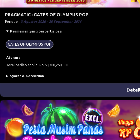
PRAGMATIC : GATES OF OLYMPUS POP
Periode :
3 Agustus 2026 - 28 September 2026
Permainan yang berpartisipasi
GATES OF OLYMPUS POP
Aturan :
Total hadiah senilai Rp 68,780,250,000.
Syarat & Ketentuan
Detai