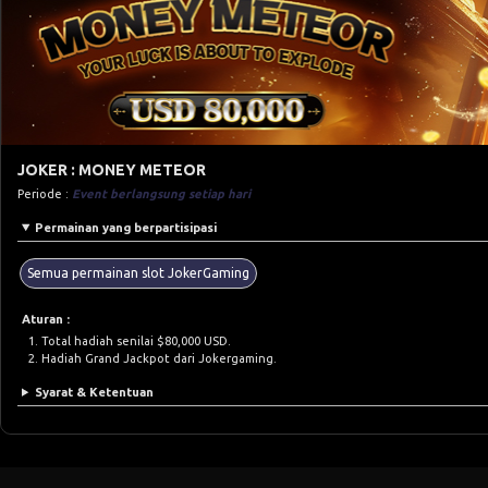
JOKER : MONEY METEOR
Periode :
Event berlangsung setiap hari
Permainan yang berpartisipasi
Semua permainan slot JokerGaming
Aturan :
Total hadiah senilai $80,000 USD.
Hadiah Grand Jackpot dari Jokergaming.
Syarat & Ketentuan