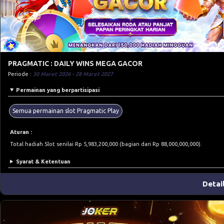
PRAGMATIC : DAILY WINS MEGA GACOR
Periode :
30 Maret 2026 - 28 Maret 2027
Permainan yang berpartisipasi
Semua permainan slot Pragmatic Play
Aturan :
Total hadiah Slot senilai Rp 5,983,200,000 (bagian dari Rp 88,000,000,000).
Syarat & Ketentuan
Detai