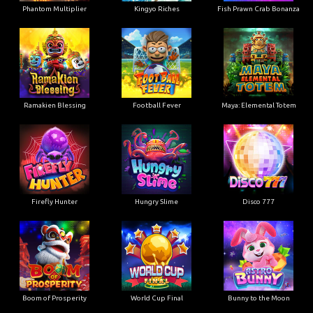
Phantom Multiplier
Kingyo Riches
Fish Prawn Crab Bonanza
Ramakien Blessing
Football Fever
Maya: Elemental Totem
Firefly Hunter
Hungry Slime
Disco 777
Boom of Prosperity
World Cup Final
Bunny to the Moon