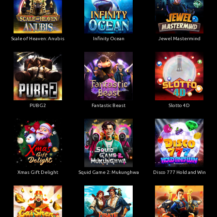
Scale of Heaven: Anubis
Infinity Ocean
Jewel Mastermind
PUBG2
Fantastic Beast
Slotto 4D
Xmas Gift Delight
Squid Game 2: Mukunghwa
Disco 777 Hold and Win