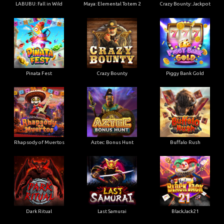
LABUBU: Fall in Wild
Maya: Elemental Totem 2
Crazy Bounty: Jackpot
Pinata Fest
Crazy Bounty
Piggy Bank Gold
Rhapsody of Muertos
Aztec: Bonus Hunt
Buffalo Rush
Dark Ritual
Last Samurai
BlackJack21