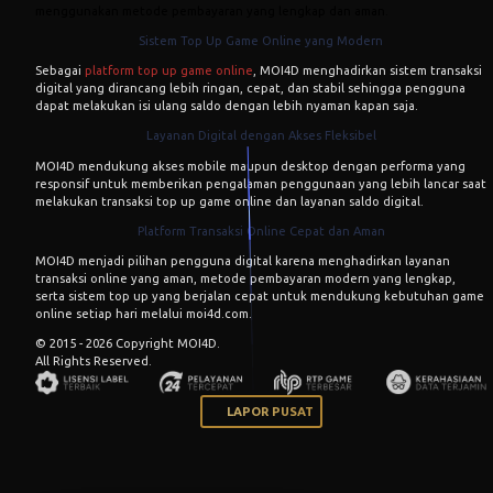
menggunakan metode pembayaran yang lengkap dan aman.
Sistem Top Up Game Online yang Modern
Sebagai
platform top up game online
,
MOI4D
menghadirkan sistem transaksi
digital yang dirancang lebih ringan, cepat, dan stabil sehingga pengguna
dapat melakukan isi ulang saldo dengan lebih nyaman kapan saja.
Layanan Digital dengan Akses Fleksibel
MOI4D
mendukung akses mobile maupun desktop dengan performa yang
responsif untuk memberikan pengalaman penggunaan yang lebih lancar saat
melakukan transaksi top up game online dan layanan saldo digital.
Platform Transaksi Online Cepat dan Aman
MOI4D menjadi pilihan pengguna digital karena menghadirkan layanan
transaksi online yang aman, metode pembayaran modern yang lengkap,
serta sistem top up yang berjalan cepat untuk mendukung kebutuhan game
online setiap hari melalui
moi4d.com
.
© 2015 - 2026 Copyright MOI4D.
All Rights Reserved.
LAPOR PUSAT