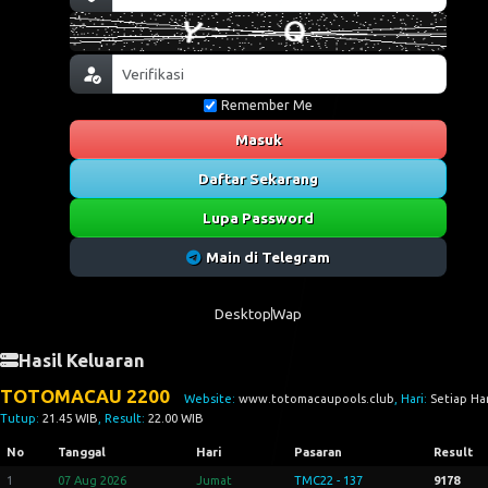
Remember Me
Masuk
Daftar Sekarang
Lupa Password
Main di Telegram
Desktop
Wap
Hasil Keluaran
TOTOMACAU 2200
Website:
www.totomacaupools.club
, Hari:
Setiap Har
Tutup:
21.45 WIB
, Result:
22.00 WIB
No
Tanggal
Hari
Pasaran
Result
1
07 Aug 2026
Jumat
TMC22 - 137
9178