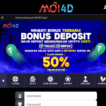
Selamat datang di MOI4D Togel
TOGEL
SLOT
LIVE CASINO
SPORT
ARCADE
SABU