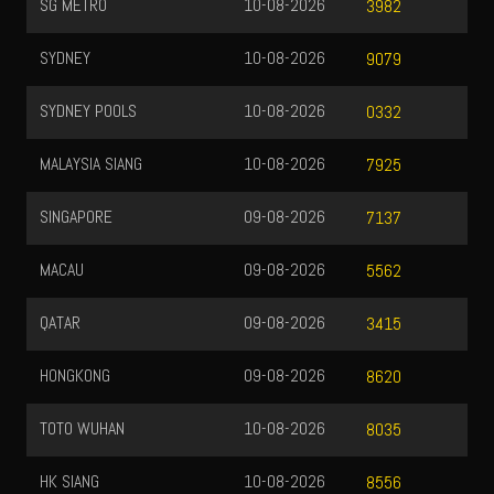
SG METRO
10-08-2026
MA
3982
SYDNEY
10-08-2026
TO
9079
SYDNEY POOLS
10-08-2026
TO
0332
MALAYSIA SIANG
10-08-2026
TO
7925
SINGAPORE
09-08-2026
TO
7137
MACAU
09-08-2026
TO
5562
QATAR
09-08-2026
3415
HONGKONG
09-08-2026
8620
TOTO WUHAN
10-08-2026
8035
HK SIANG
10-08-2026
8556