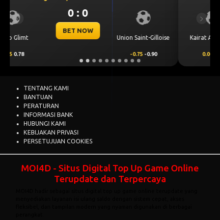
0 : 0
Previous
Next
BET NOW
Kairat Almaty (n)
Levski Sofia
0.00
0.82
0.00
-0.94
TENTANG KAMI
BANTUAN
PERATURAN
INFORMASI BANK
HUBUNGI KAMI
KEBIJAKAN PRIVASI
PERSETUJUAN COOKIES
MOI4D - Situs Digital Top Up Game Online
Terupdate dan Terpercaya
MOI4D
hadir sebagai situs digital top up game online terupdate yang
menyediakan layanan isi ulang saldo dengan sistem cepat, akses
fleksibel, dan tampilan modern yang nyaman digunakan di berbagai
perangkat.