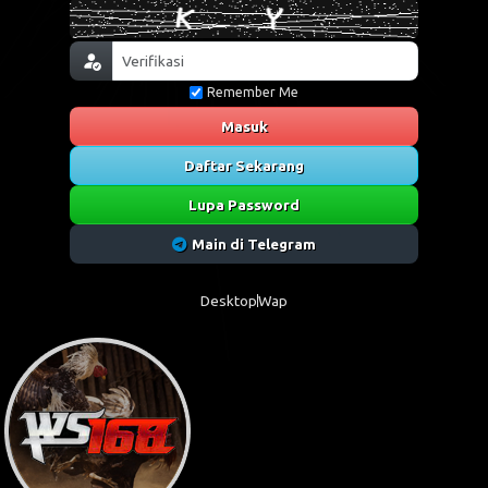
Remember Me
Masuk
Daftar Sekarang
Lupa Password
Main di Telegram
Desktop
Wap